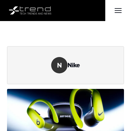
N
Nike