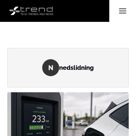
N
nedslidning