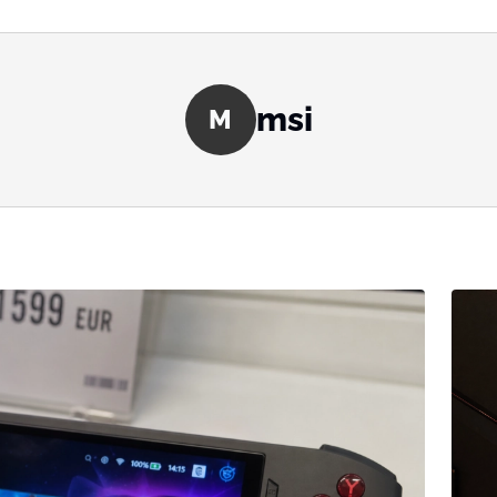
msi
M