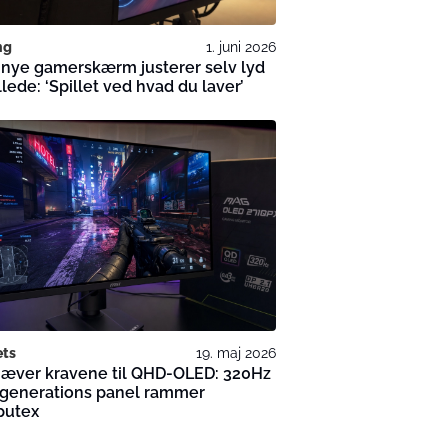
ng
1. juni 2026
 nye gamerskærm justerer selv lyd
llede: ‘Spillet ved hvad du laver’
ts
19. maj 2026
hæver kravene til QHD-OLED: 320Hz
 generations panel rammer
utex