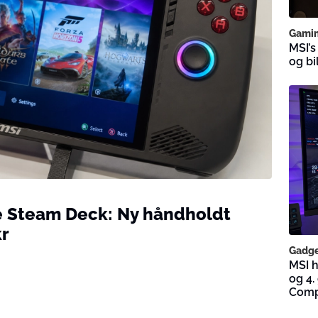
Gami
MSI’s
og bi
re Steam Deck: Ny håndholdt
kr
Gadge
MSI 
og 4.
Comp