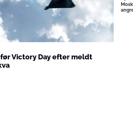
Moskv
angre
før Victory Day efter meldt
kva