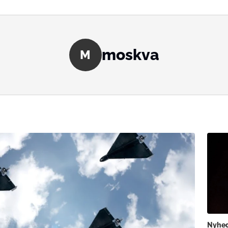
moskva
M
Nyhe