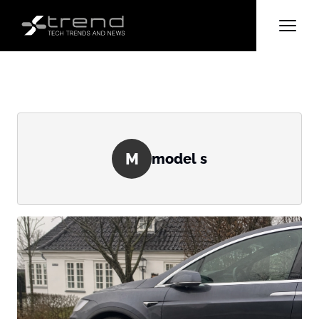
M
model s