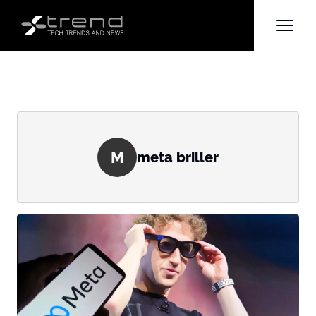
M
meta briller