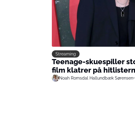
Streaming
Teenage-skuespiller st
film klatrer på hitlister
Noah Romsdal Hallundbæk Sørensen
•