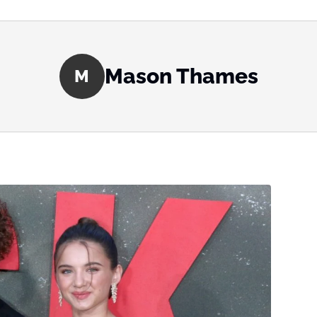
Mason Thames
M