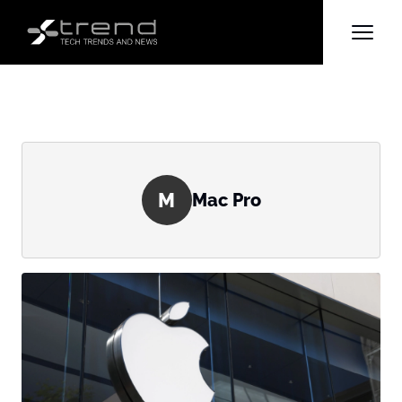
M
Mac Pro