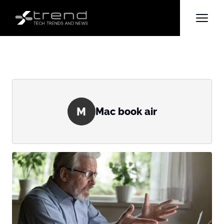
M
Mac book air