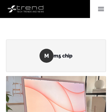
M
m5 chip