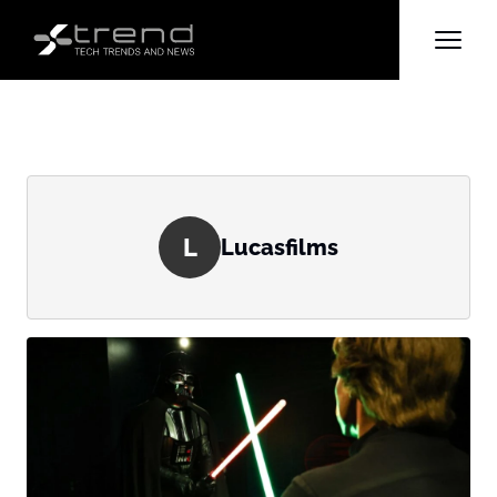
L
Lucasfilms