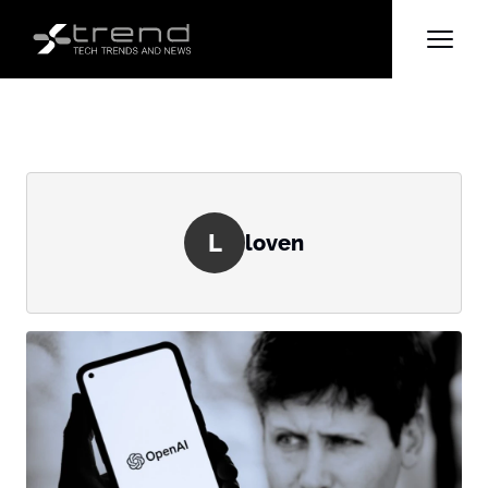
L
loven