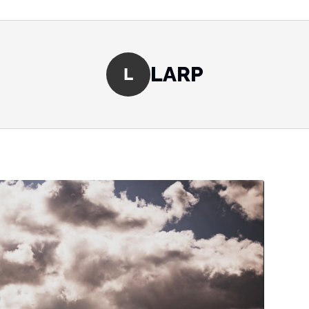
LARP
L