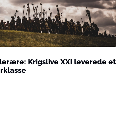
derære: Krigslive XXI leverede et
rklasse