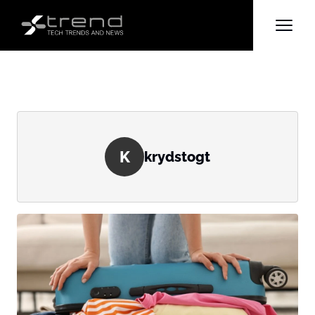
K
krydstogt