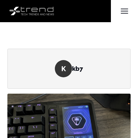
K
kb7