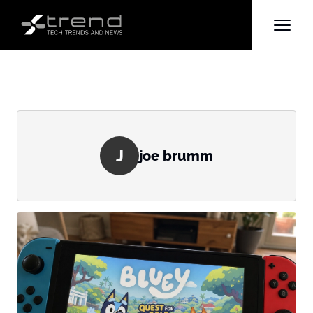
J
joe brumm