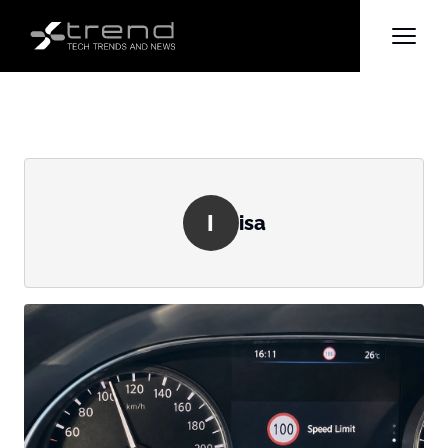
I
isa