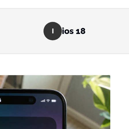
ios 18
I