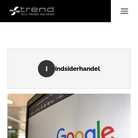
I
indsiderhandel