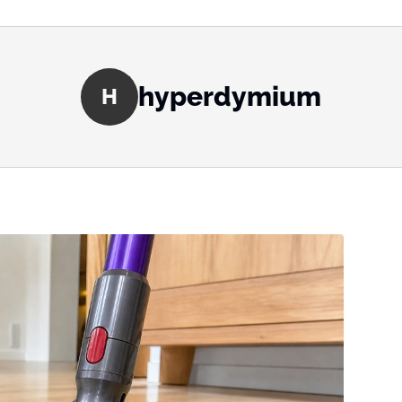
hyperdymium
H