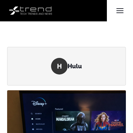
H
Hulu