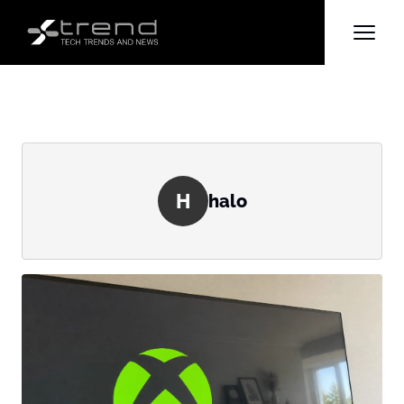
H
halo