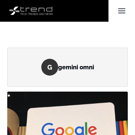
G
gemini omni