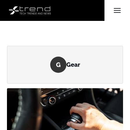
G
Gear