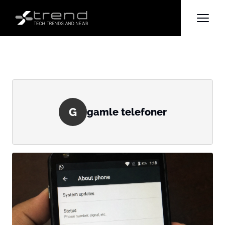
G
gamle telefoner