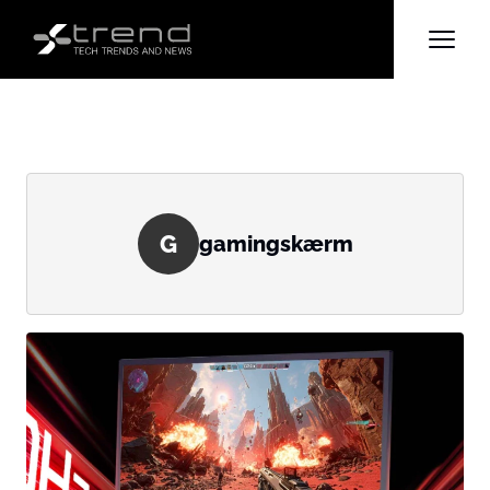
G
gamingskærm