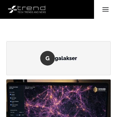
G
galakser