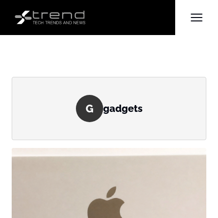
G
gadgets