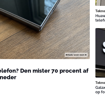
Tekno
Huawe
telef
elefon? Den mister 70 procent af
åneder
Tekno
Galax
op fo