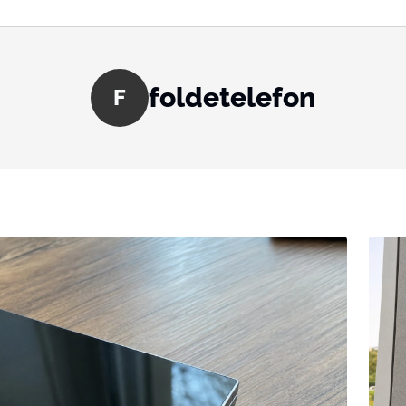
foldetelefon
F