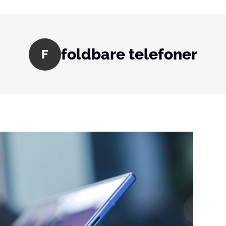
foldbare telefoner
F