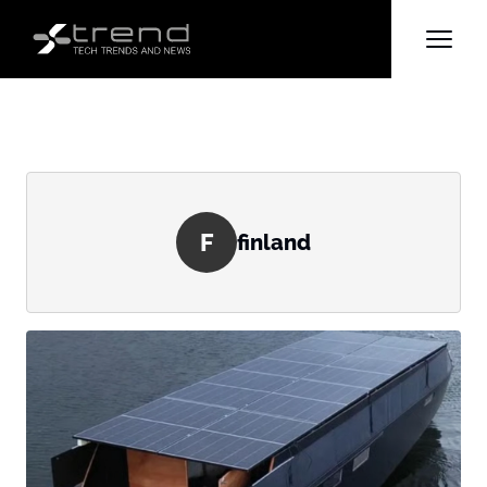
F
finland