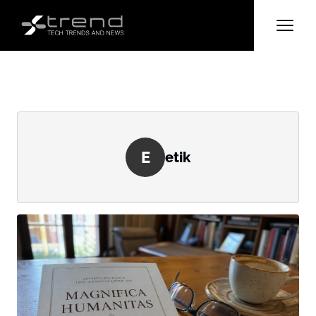
E
etik