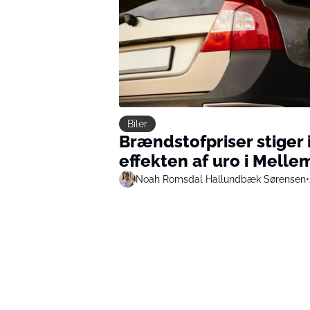
Biler
Brændstofpriser stiger 
effekten af uro i Mell
Noah Romsdal Hallundbæk Sørensen
•