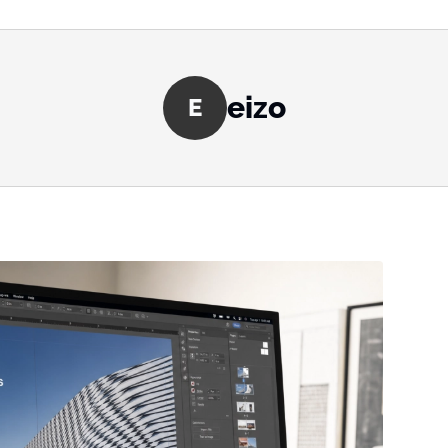
eizo
E