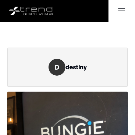
D
destiny