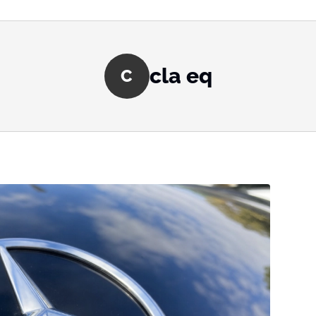
cla eq
C