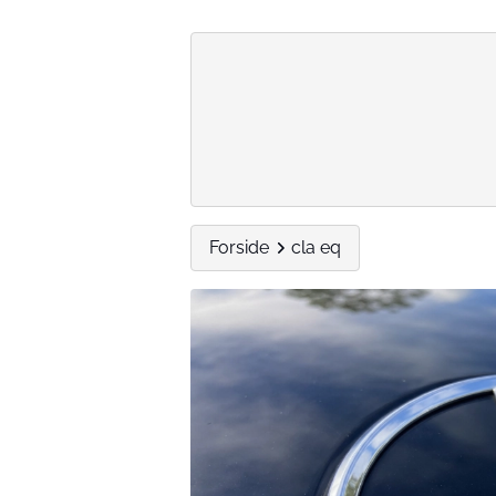
Forside
cla eq