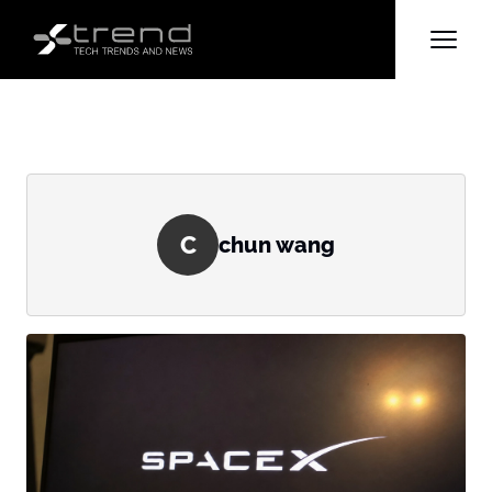
C
chun wang