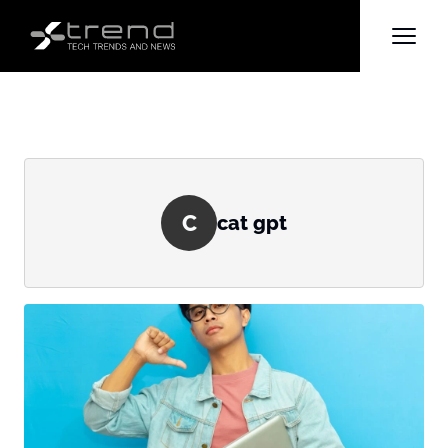
C
cat gpt