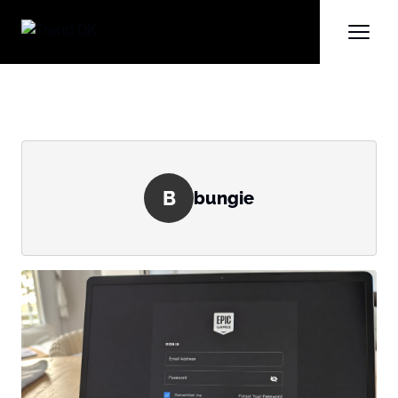
B
bungie