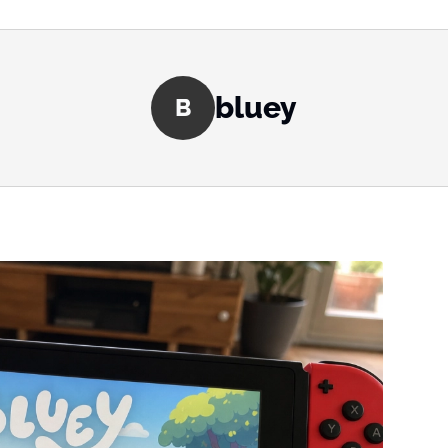
bluey
B