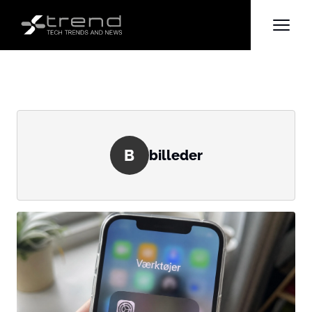
B
billeder