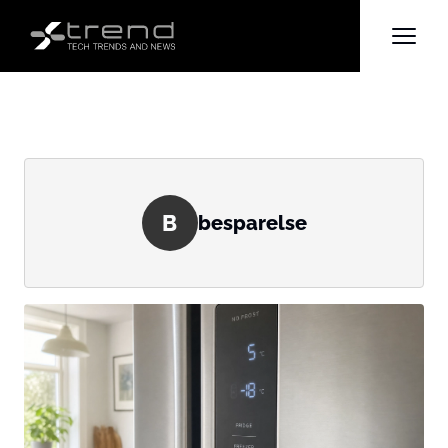
B
besparelse