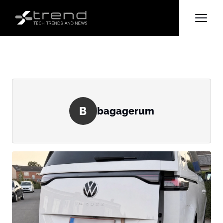
B
bagagerum