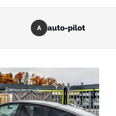
auto-pilot
A