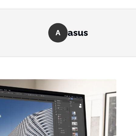
asus
A