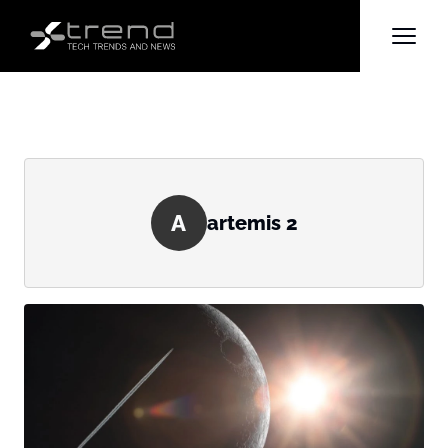
A
artemis 2