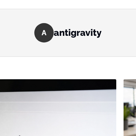
antigravity
A