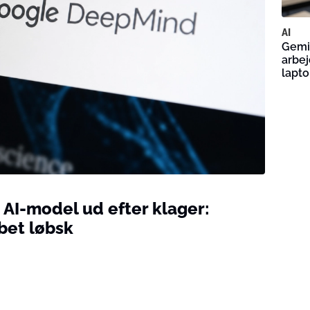
AI
Gemin
arbej
lapt
 AI-model ud efter klager:
bet løbsk