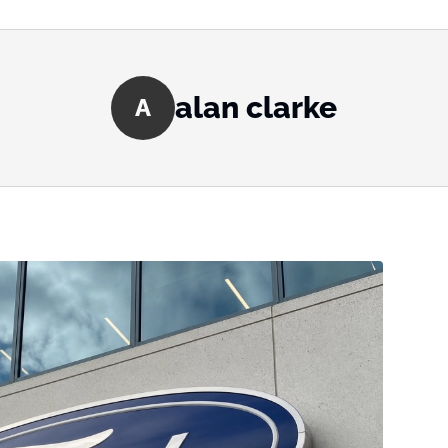
alan clarke
A