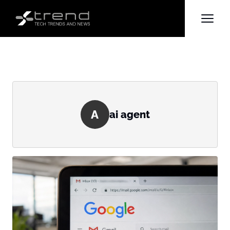
A
ai agent