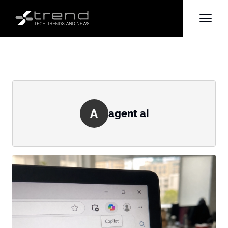
A
agent ai